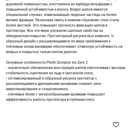
дорожной поверхностью, изготовлена из карбида вольфрама с
повышенной устойчивостью к износу. Вокруг шипов имеется
специальная «лунка», измельчающая ледяные частицы на более
мелкие фракции. Резиновая смесь в нижнем «базовом» слое стала
более жесткой. Это повышает прочность фиксации шипов в
протекторе. Все эти мере улучшили сцепные свойства на
обледенелом покрытии. Протекторный рисунок был изменен. V-
образный дизайн с расширяющимися по мере приближения к
плечевым зонам канавками обеспечивает отменную устойчивость на
мокрых и покрытых талым снегом дорогах.
Основные особенности Pirelli Scorpion Ice Zero 2
- значительно обновленная конструкция шипов обеспечивает высокую
стабильность сцепления на льду и укатанном снегу;
- оптимизированный V-образный рисунок протектор с
расширяющимися дренажными канавками снижает риск
аквапланирования и слэшпленнинга;
- плечевые блоки с зигзагообразными кромками повышают
эффективность работы протектора в глубоком снегу.