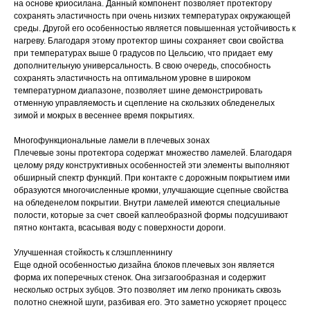
на основе криосилана. Данный компонент позволяет протектору
сохранять эластичность при очень низких температурах окружающей
среды. Другой его особенностью является повышенная устойчивость к
нагреву. Благодаря этому протектор шины сохраняет свои свойства
при температурах выше 0 градусов по Цельсию, что придает ему
дополнительную универсальность. В свою очередь, способность
сохранять эластичность на оптимальном уровне в широком
температурном диапазоне, позволяет шине демонстрировать
отменную управляемость и сцепление на скользких обледенелых
зимой и мокрых в весеннее время покрытиях.
Многофункциональные ламели в плечевых зонах
Плечевые зоны протектора содержат множество ламелей. Благодаря
целому ряду конструктивных особенностей эти элементы выполняют
обширный спектр функций. При контакте с дорожным покрытием ими
образуются многочисленные кромки, улучшающие сцепные свойства
на обледенелом покрытии. Внутри ламелей имеются специальные
полости, которые за счет своей каплеобразной формы подсушивают
пятно контакта, всасывая воду с поверхности дороги.
Улучшенная стойкость к слэшпленнингу
Еще одной особенностью дизайна блоков плечевых зон является
форма их поперечных стенок. Она зигзагообразная и содержит
несколько острых зубцов. Это позволяет им легко проникать сквозь
полотно снежной шуги, разбивая его. Это заметно ускоряет процесс