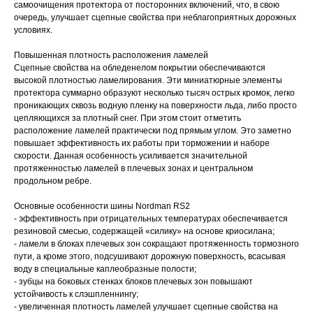
самоочищения протектора от посторонних включений, что, в свою
очередь, улучшает сцепные свойства при неблагоприятных дорожных
условиях.
Повышенная плотность расположения ламелей
Сцепные свойства на обледенелом покрытии обеспечиваются
высокой плотностью ламелирования. Эти миниатюрные элементы
протектора суммарно образуют несколько тысяч острых кромок, легко
проникающих сквозь водную пленку на поверхности льда, либо просто
цепляющихся за плотный снег. При этом стоит отметить
расположение ламелей практически под прямым углом. Это заметно
повышает эффективность их работы при торможении и наборе
скорости. Данная особенность усиливается значительной
протяженностью ламелей в плечевых зонах и центральном
продольном ребре.
Основные особенности шины Nordman RS2
- эффективность при отрицательных температурах обеспечивается
резиновой смесью, содержащей «силику» на основе криосилана;
- ламели в блоках плечевых зон сокращают протяженность тормозного
пути, а кроме этого, подсушивают дорожную поверхность, всасывая
воду в специальные каплеобразные полости;
- зубцы на боковых стенках блоков плечевых зон повышают
устойчивость к слэшпленнингу;
- увеличенная плотность ламелей улучшает сцепные свойства на