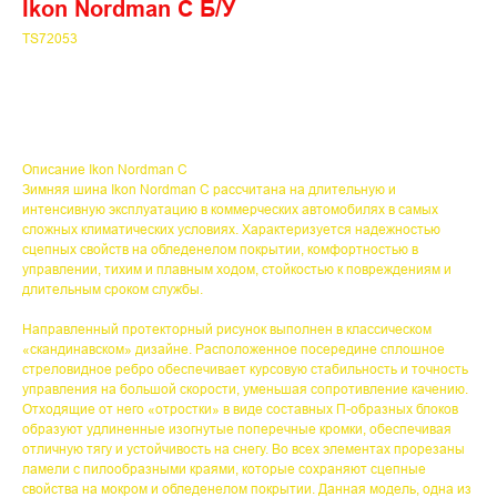
Ikon Nordman C Б/У
TS72053
Описание Ikon Nordman C
Зимняя шина Ikon Nordman C рассчитана на длительную и
интенсивную эксплуатацию в коммерческих автомобилях в самых
сложных климатических условиях. Характеризуется надежностью
сцепных свойств на обледенелом покрытии, комфортностью в
управлении, тихим и плавным ходом, стойкостью к повреждениям и
длительным сроком службы.
Направленный протекторный рисунок выполнен в классическом
«скандинавском» дизайне. Расположенное посередине сплошное
стреловидное ребро обеспечивает курсовую стабильность и точность
управления на большой скорости, уменьшая сопротивление качению.
Отходящие от него «отростки» в виде составных П-образных блоков
образуют удлиненные изогнутые поперечные кромки, обеспечивая
отличную тягу и устойчивость на снегу. Во всех элементах прорезаны
ламели с пилообразными краями, которые сохраняют сцепные
свойства на мокром и обледенелом покрытии. Данная модель, одна из