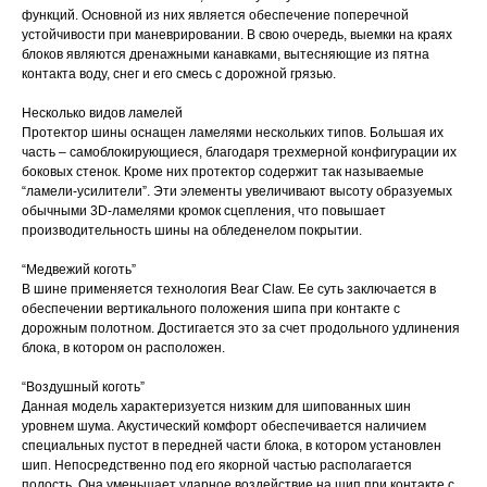
функций. Основной из них является обеспечение поперечной
устойчивости при маневрировании. В свою очередь, выемки на краях
блоков являются дренажными канавками, вытесняющие из пятна
контакта воду, снег и его смесь с дорожной грязью.
Несколько видов ламелей
Протектор шины оснащен ламелями нескольких типов. Большая их
часть – самоблокирующиеся, благодаря трехмерной конфигурации их
боковых стенок. Кроме них протектор содержит так называемые
“ламели-усилители”. Эти элементы увеличивают высоту образуемых
обычными 3D-ламелями кромок сцепления, что повышает
производительность шины на обледенелом покрытии.
“Медвежий коготь”
В шине применяется технология Bear Claw. Ее суть заключается в
обеспечении вертикального положения шипа при контакте с
дорожным полотном. Достигается это за счет продольного удлинения
блока, в котором он расположен.
“Воздушный коготь”
Данная модель характеризуется низким для шипованных шин
уровнем шума. Акустический комфорт обеспечивается наличием
специальных пустот в передней части блока, в котором установлен
шип. Непосредственно под его якорной частью располагается
полость. Она уменьшает ударное воздействие на шип при контакте с