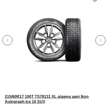
215/60R17 100T TS78131 XL а/шина шип Ikon
Autograph Ice 10 SUV
За