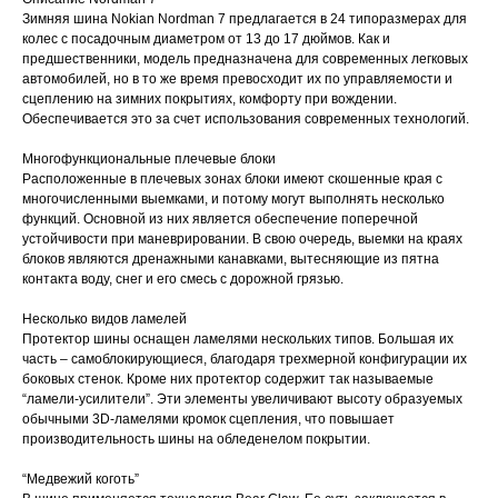
Зимняя шина Nokian Nordman 7 предлагается в 24 типоразмерах для
колес с посадочным диаметром от 13 до 17 дюймов. Как и
предшественники, модель предназначена для современных легковых
автомобилей, но в то же время превосходит их по управляемости и
сцеплению на зимних покрытиях, комфорту при вождении.
Обеспечивается это за счет использования современных технологий.
Многофункциональные плечевые блоки
Расположенные в плечевых зонах блоки имеют скошенные края с
многочисленными выемками, и потому могут выполнять несколько
функций. Основной из них является обеспечение поперечной
устойчивости при маневрировании. В свою очередь, выемки на краях
блоков являются дренажными канавками, вытесняющие из пятна
контакта воду, снег и его смесь с дорожной грязью.
Несколько видов ламелей
Протектор шины оснащен ламелями нескольких типов. Большая их
часть – самоблокирующиеся, благодаря трехмерной конфигурации их
боковых стенок. Кроме них протектор содержит так называемые
“ламели-усилители”. Эти элементы увеличивают высоту образуемых
обычными 3D-ламелями кромок сцепления, что повышает
производительность шины на обледенелом покрытии.
“Медвежий коготь”