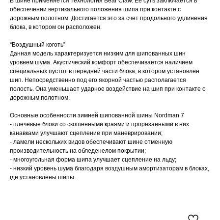
В шине применяется технология Bear Claw. Ее суть заключается в
обеспечении вертикального положения шипа при контакте с
дорожным полотном. Достигается это за счет продольного удлинения
блока, в котором он расположен.
“Воздушный коготь”
Данная модель характеризуется низким для шипованных шин
уровнем шума. Акустический комфорт обеспечивается наличием
специальных пустот в передней части блока, в котором установлен
шип. Непосредственно под его якорной частью располагается
полость. Она уменьшает ударное воздействие на шип при контакте с
дорожным полотном.
Основные особенности зимней шипованной шины Nordman 7
- плечевые блоки со скошенными краями и прорезанными в них
канавками улучшают сцепление при маневрировании;
- ламели нескольких видов обеспечивают шине отменную
производительность на обледенелом покрытии;
- многоугольная форма шипа улучшает сцепление на льду;
- низкий уровень шума благодаря воздушным амортизаторам в блоках,
где установлены шипы.