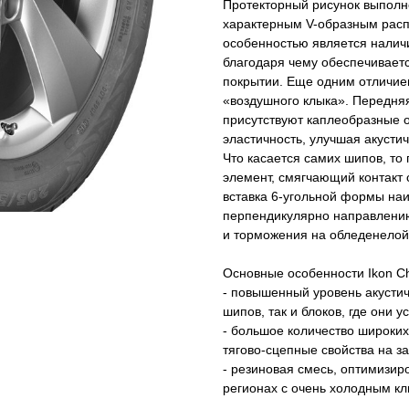
Протекторный рисунок выполн
характерным V-образным рас
особенностью является наличи
благодаря чему обеспечивает
покрытии. Еще одним отличие
«воздушного клыка». Передняя
присутствуют каплеобразные 
эластичность, улучшая акусти
Что касается самих шипов, то
элемент, смягчающий контакт 
вставка 6-угольной формы на
перпендикулярно направлению
и торможения на обледенелой
Основные особенности Ikon Cha
- повышенный уровень акустич
шипов, так и блоков, где они 
- большое количество широких
тягово-сцепные свойства на з
- резиновая смесь, оптимизир
регионах с очень холодным к