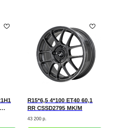
21H1
R15*6,5 4*100 ET40 60,1
RR CSSD2795 MK/M
43 200
р.