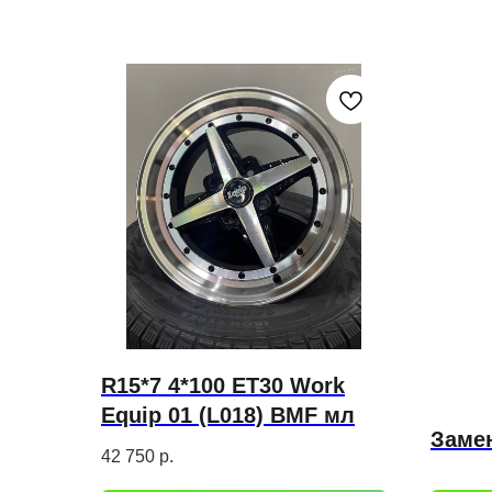
R15*7 4*100 ET30 Work
Equip 01 (L018) BMF мл
Заме
42 750
р.