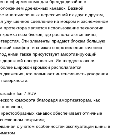
ен в «фирменном» для бренда дизайне с
положением дренажных канавок. Важной
е многочисленных пересечений их друг с другом,
ся улучшенное сцепление на мокром и заснеженном
м протектора является использование технологии
 кромка всех блоков, где располагаются шипы,
отверстия. Эти элементы придают блокам большую
ческий комфорт и снижая сопротивление качению.
 под ними также присутствует амортизирующий
с дорожной поверхностью. Их твердосплавная
иболее широкой кромкой располагается
 движения, что повышает интенсивность ускорения
 поверхности.
racter Ice 7 SUV:
еского комфорта благодаря амортизаторам, как
установлены;
 крестообразных канавок обеспечивает отличные
аснеженном покрытии;
ованная с учетом особенностей эксплуатации шины в
лиматом