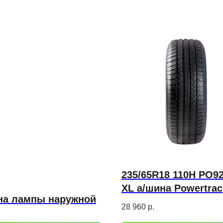
235/65R18 110H PO9
XL а/шина Powertrac
на лампы наружной
CityRover
28 960
р.