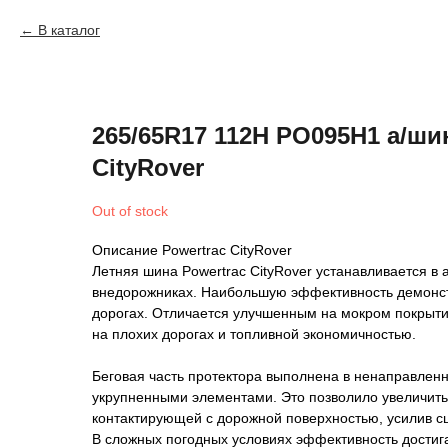
В каталог
265/65R17 112H PO095H1 а/ши
CityRover
Out of stock
Описание Powertrac CityRover
Летняя шина Powertrac CityRover устанавливается в
внедорожниках. Наибольшую эффективность демонс
дорогах. Отличается улучшенным на мокром покрыт
на плохих дорогах и топливной экономичностью.
Беговая часть протектора выполнена в ненаправлен
укрупненными элементами. Это позволило увеличить
контактирующей с дорожной поверхностью, усилив с
В сложных погодных условиях эффективность дости