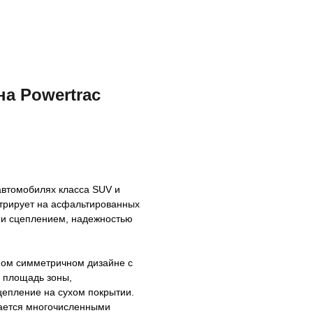
на Powertrac
 автомобилях класса SUV и
трирует на асфальтированных
ии сцеплением, надежностью
ном симметричном дизайне с
 площадь зоны,
цепление на сухом покрытии.
гается многочисленными