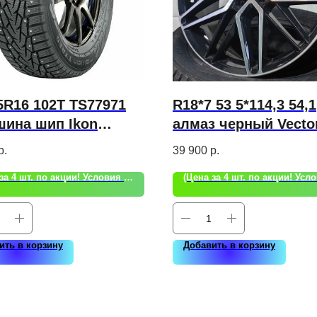
5R16 102T TS77971
R18*7 53 5*114,3 54,1
шина шип Ikon
алмаз черный Vecto
cter Ice 7 SUV
23313AB Диск B233
р.
39 900
р.
(Цена за 4 шт. по акции! Условия акции уточняйте!)
ить в корзину
Добавить в корзину