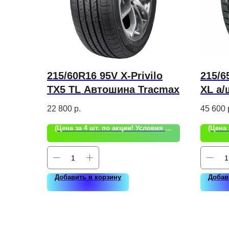
215/60R16 95V X-Privilo
215/6
TX5 TL Автошина Tracmax
XL а/
Chara
22 800
р.
45 600
(Цена за 4 шт. по акции! Условия акции уточняйте!)
Добавить в корзину
Добав