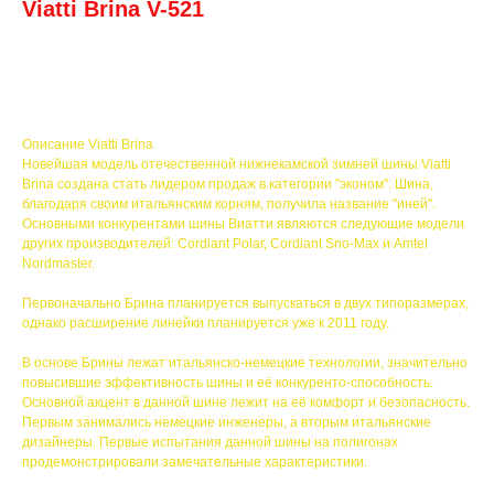
Viatti Brina V-521
Описание Viatti Brina
Новейшая модель отечественной нижнекамской зимней шины Viatti
Brina создана стать лидером продаж в категории "эконом". Шина,
благодаря своим итальянским корням, получила название "иней".
Основными конкурентами шины Виатти являются следующие модели
других производителей: Cordiant Polar, Cordiant Sno-Max и Amtel
Nordmaster.
Первоначально Брина планируется выпускаться в двух типоразмерах,
однако расширение линейки планируется уже к 2011 году.
В основе Брины лежат итальянско-немецкие технологии, значительно
повысившие эффективность шины и её конкуренто-способность.
Основной акцент в данной шине лежит на её комфорт и безопасность.
Первым занимались немецкие инженеры, а вторым итальянские
дизайнеры. Первые испытания данной шины на полигонах
продемонстрировали замечательные характеристики.