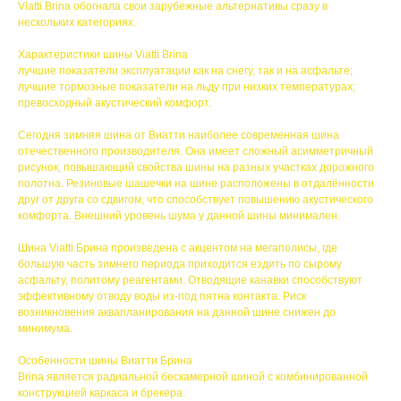
Viatti Brina обогнала свои зарубежные альтернативы сразу в
нескольких категориях.
Характеристики шины Viatti Brina
лучшие показатели эксплуатации как на снегу, так и на асфальте;
лучшие тормозные показатели на льду при низких температурах;
превосходный акустический комфорт.
Сегодня зимняя шина от Виатти наиболее современная шина
отечественного производителя. Она имеет сложный асимметричный
рисунок, повышающий свойства шины на разных участках дорожного
полотна. Резиновые шашечки на шине расположены в отдалённости
друг от друга со сдвигом, что способствует повышению акустического
комфорта. Внешний уровень шума у данной шины минимален.
Шина Viatti Брина произведена с акцентом на мегаполисы, где
большую часть зимнего периода приходится ездить по сырому
асфальту, политому реагентами. Отводящие канавки способствуют
эффективному отводу воды из-под пятна контакта. Риск
возникновения аквапланирования на данной шине снижен до
минимума.
Особенности шины Виатти Брина
Brina является радиальной бескамерной шиной с комбинированной
конструкцией каркаса и брекера.