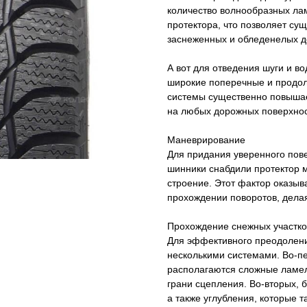
количество волнообразных ла
протектора, что позволяет су
заснеженных и обледенелых д
А вот для отведения шуги и в
широкие поперечные и продол
системы существенно повышае
на любых дорожных поверхнос
Маневрирование
Для придания уверенного пов
шинники снабдили протектор
строение. Этот фактор оказыв
прохождении поворотов, дела
Прохождение снежных участко
Для эффективного преодолени
несколькими системами. Во-п
располагаются сложные ламел
грани сцепления. Во-вторых, 
а также углубления, которые 