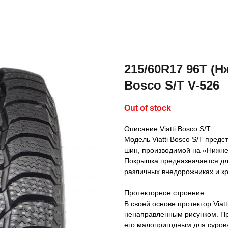
215/60R17 96T (Нж
Bosco S/T V-526
Out of stock
Описание Viatti Bosco S/T
Модель Viatti Bosco S/T пред
шин, производимой на «Нижне
Покрышка предназначается дл
различных внедорожниках и кр
Протекторное строение
В своей основе протектор Viat
ненаправленным рисунком. Пр
его малопригодным для суровы