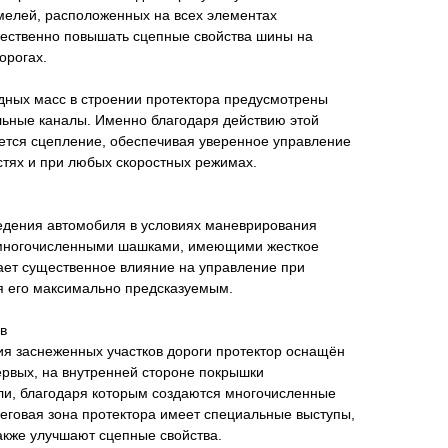
мелей, расположенных на всех элементах
щественно повышать сцепные свойства шины на
орогах.
одных масс в строении протектора предусмотрены
ьные каналы. Именно благодаря действию этой
тся сцепление, обеспечивая уверенное управление
тях и при любых скоростных режимах.
едения автомобиля в условиях маневрирования
 многочисленными шашками, имеющими жесткое
ает существенное влияние на управление при
я его максимально предсказуемым.
в
я заснеженных участков дороги протектор оснащён
ервых, на внутренней стороне покрышки
и, благодаря которым создаются многочисленные
беговая зона протектора имеет специальные выступы,
также улучшают сцепные свойства.