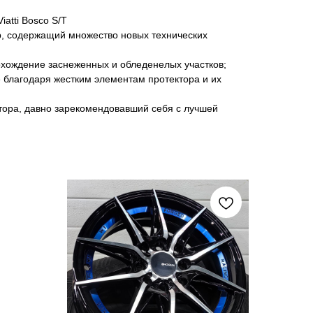
atti Bosco S/T
р, содержащий множество новых технических
охождение заснеженных и обледенелых участков;
 благодаря жестким элементам протектора и их
ктора, давно зарекомендовавший себя с лучшей