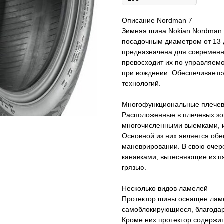
Описание Nordman 7
Зимняя шина Nokian Nordman 7
посадочным диаметром от 13 
предназначена для современны
превосходит их по управляем
при вождении. Обеспечивается
технологий.
Многофункциональные плечев
Расположенные в плечевых зо
многочисленными выемками, и
Основной из них является обе
маневрировании. В свою очер
канавками, вытесняющие из пят
грязью.
Несколько видов ламелей
Протектор шины оснащен ламе
самоблокирующиеся, благодар
Кроме них протектор содержи