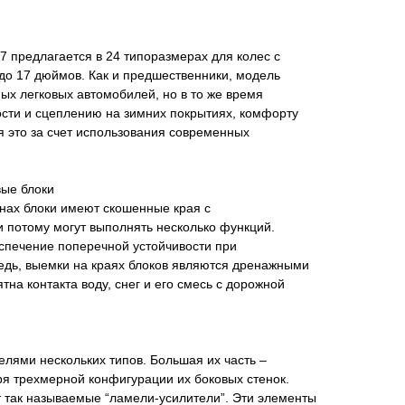
 предлагается в 24 типоразмерах для колес с
до 17 дюймов. Как и предшественники, модель
х легковых автомобилей, но в то же время
ости и сцеплению на зимних покрытиях, комфорту
 это за счет использования современных
ые блоки
нах блоки имеют скошенные края с
 потому могут выполнять несколько функций.
спечение поперечной устойчивости при
едь, выемки на краях блоков являются дренажными
на контакта воду, снег и его смесь с дорожной
лями нескольких типов. Большая их часть –
я трехмерной конфигурации их боковых стенок.
т так называемые “ламели-усилители”. Эти элементы