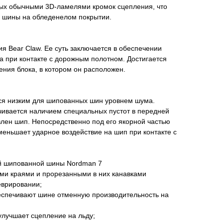
ых обычными 3D-ламелями кромок сцепления, что
 шины на обледенелом покрытии.
я Bear Claw. Ее суть заключается в обеспечении
 при контакте с дорожным полотном. Достигается
ения блока, в котором он расположен.
ся низким для шипованных шин уровнем шума.
чивается наличием специальных пустот в передней
овлен шип. Непосредственно под его якорной частью
меньшает ударное воздействие на шип при контакте с
й шипованной шины Nordman 7
ыми краями и прорезанными в них канавками
еврировании;
беспечивают шине отменную производительность на
улучшает сцепление на льду;