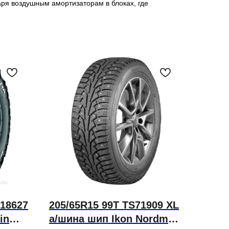
аря воздушным амортизаторам в блоках, где
318627
205/65R15 99T TS71909 XL
in
а/шина шип Ikon Nordman