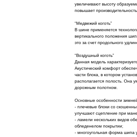
увеличивают высоту образуем
повышает производительность
“Медвежий коготь”
В шине применяется технологи
вертикального положения шипа
это за счет продольного удлин
“Воздушный коготь”
Данная модель характеризует
Акустический комфорт обеспе
части блока, в котором устан
располагается полость. Она у
дорожным полотном.
Основные особенности зимне
- плечевые блоки со скошенн
улучшают сцепление при ман
- ламели нескольких видов о
обледенелом покрытии;
- многоугольная форма шипа 