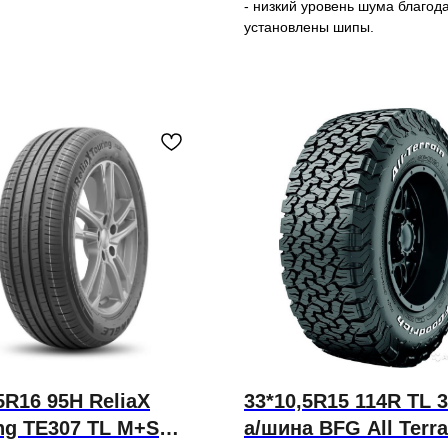
- низкий уровень шума благод
установлены шипы.
5R16 95H ReliaX
33*10,5R15 114R TL 
ng TE307 TL M+S
а/шина BFG All Terra