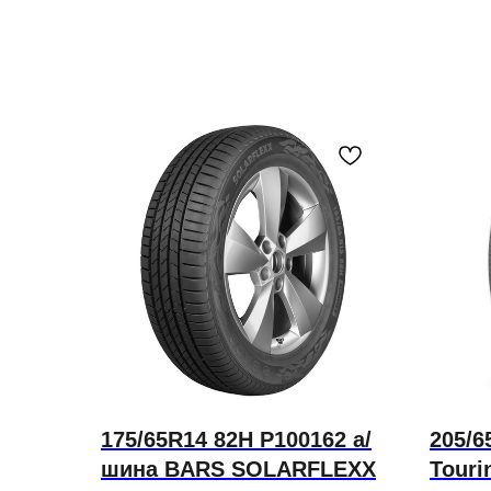
175/65R14 82H P100162 а/
205/6
шина BARS SOLARFLEXX
Touri