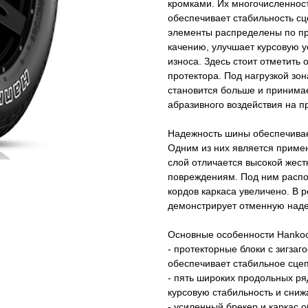
кромками. Их многочисленност
обеспечивает стабильность с
элементы распределены по пр
качению, улучшает курсовую у
износа. Здесь стоит отметить
протектора. Под нагрузкой зо
становится больше и принима
абразивного воздействия на п
Надежность шины обеспечивае
Одним из них является примен
слой отличается высокой жест
повреждениям. Под ним распол
кордов каркаса увеличено. В 
демонстрирует отменную наде
Основные особенности Hanko
- протекторные блоки с зигз
обеспечивает стабильное сце
- пять широких продольных р
курсовую стабильность и сниж
- усиленный брекер и каркас 