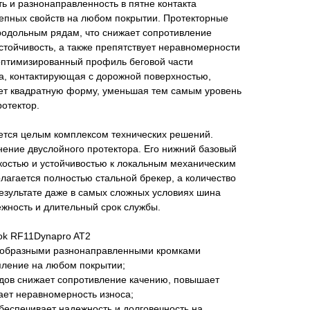
ь и разнонаправленность в пятне контакта
цепных свойств на любом покрытии. Протекторные
одольным рядам, что снижает сопротивление
стойчивость, а также препятствует неравномерности
 оптимизированный профиль беговой части
на, контактирующая с дорожной поверхностью,
ет квадратную форму, уменьшая тем самым уровень
ротектор.
тся целым комплексом технических решений.
ение двуслойного протектора. Его нижний базовый
костью и устойчивостью к локальным механическим
агается полностью стальной брекер, а количество
результате даже в самых сложных условиях шина
жность и длительный срок службы.
ok RF11Dynapro AT2
агообразными разнонаправленными кромками
пление на любом покрытии;
ядов снижает сопротивление качению, повышает
ает неравномерность износа;
обеспечивает надежность и долговечность на