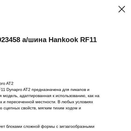
023458 а/шина Hankook RF11
pro AT2
11 Dynapro AT2 предназначена для пикапов и
 модель, адаптированная к использованию, как на
к и пересеченной местности. В любых условиях
ю сцепных свойств, мягким тихим ходом и
ует блоками сложной формы с зигзагообразными