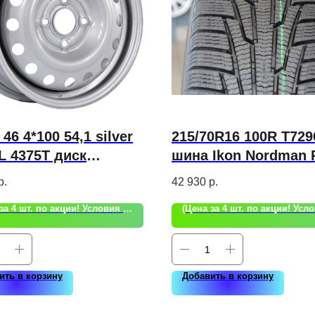
 46 4*100 54,1 silver
215/70R16 100R T729
 4375T диск
шина Ikon Nordman 
МПОВКА
SUV
р.
42 930
р.
(Цена за 4 шт. по акции! Условия акции уточняйте!)
ить в корзину
Добавить в корзину