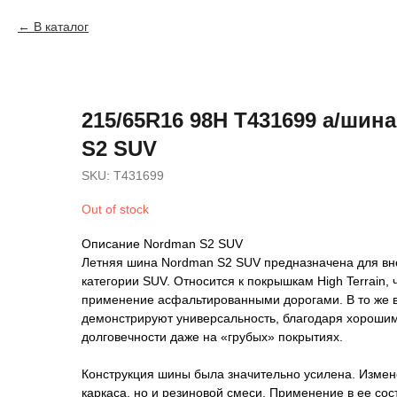
В каталог
215/65R16 98H T431699 а/шин
S2 SUV
SKU:
T431699
Out of stock
Описание Nordman S2 SUV
Летняя шина Nordman S2 SUV предназначена для вн
категории SUV. Относится к покрышкам High Terrain, 
применение асфальтированными дорогами. В то же в
демонстрируют универсальность, благодаря хорошим
долговечности даже на «грубых» покрытиях.
Конструкция шины была значительно усилена. Измен
каркаса, но и резиновой смеси. Применение в ее со