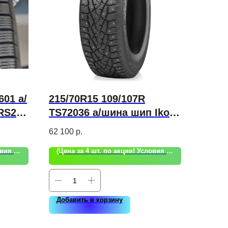
601 а/
215/70R15 109/107R
RS2
TS72036 а/шина шип Ikon
Autograph Ice C3
62 100
р.
(Цена за 4 шт. по акции! Условия акции уточняйте!)
(Цена за 4 шт. по акции! Условия акции уточняйте!)
Добавить в корзину