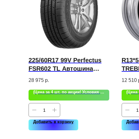
225/60R17 99V Perfectus
R13*5
FSR602 TL Автошина
TREBL
Fortune
ШТА
28 975
р.
12 510
(Цена за 4 шт. по акции! Условия акции уточняйте!)
Добавить в корзину
Добав