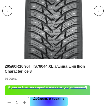
к
205/60R16 96T TS78044 XL а/шина шип Ikon
20
Character Ice 8
25 
39 900
р.
(Цена за 4 шт. по акции! Условия акции уточняйте!)
Добавить в корзину