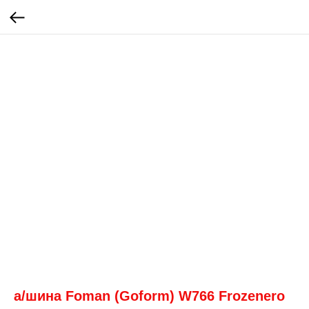
а/шина Foman (Goform) W766 Frozenero