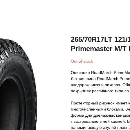
265/70R17LT 121
Primemaster M/T I
Out of stock
Описание RoadMarch PrimeMas
Летняя шина RoadMarch Prime
внедорожниках и пикапах. Об
покрытиях различного типа со
Протекторный рисунок имеет 
многочисленными блоками. Зн
форма дна дренажных канаво
т застреванию в ней камней. 
напоминающую акулий плавник