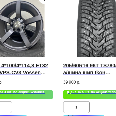
 4*100/4*114,3 ET32
205/60R16 96T TS780
 VPS-CV3 Vossen
а/шина шип Ikon
)
Character Ice 8
р.
39 900
р.
(Цена за 4 шт. по акции! Условия акции уточняйте!)