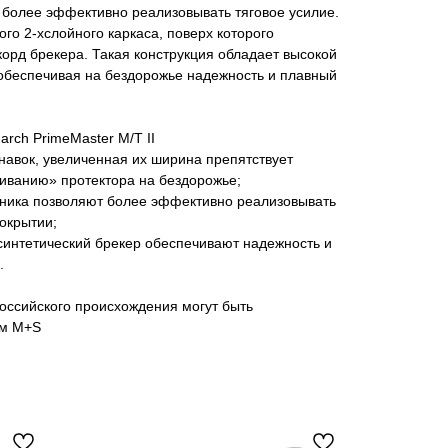
 более эффективно реализовывать тяговое усилие.
го 2-хслойного каркаса, поверх которого
корд брекера. Такая конструкция обладает высокой
 обеспечивая на бездорожье надежность и плавный
rch PrimeMaster M/T II
навок, увеличенная их ширина препятствует
иванию» протектора на бездорожье;
авника позволяют более эффективно реализовывать
покрытии;
 синтетический брекер обеспечивают надежность и
.
оссийского происхождения могут быть
ем M+S