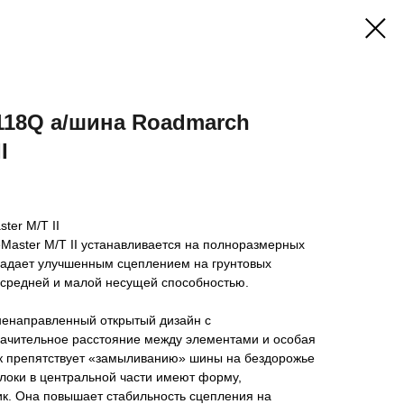
/118Q а/шина Roadmarch
I
ter M/T II
Master M/T II устанавливается на полноразмерных
ладает улучшенным сцеплением на грунтовых
 средней и малой несущей способностью.
ненаправленный открытый дизайн с
ачительное расстояние между элементами и особая
к препятствует «замыливанию» шины на бездорожье
Блоки в центральной части имеют форму,
. Она повышает стабильность сцепления на