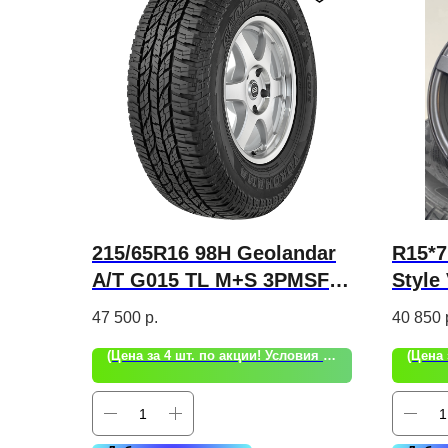
215/65R16 98H Geolandar
R15*7
A/T G015 TL M+S 3PMSF
Style
Автошина Yokohama
(G512
47 500
р.
40 850
(Цена за 4 шт. по акции! Условия акции уточняйте!)