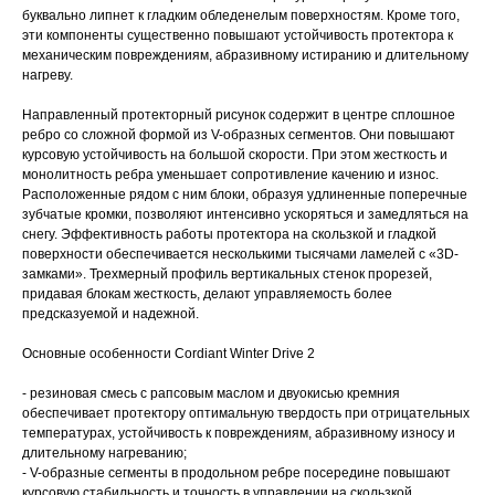
буквально липнет к гладким обледенелым поверхностям. Кроме того,
эти компоненты существенно повышают устойчивость протектора к
механическим повреждениям, абразивному истиранию и длительному
нагреву.
Направленный протекторный рисунок содержит в центре сплошное
ребро со сложной формой из V-образных сегментов. Они повышают
курсовую устойчивость на большой скорости. При этом жесткость и
монолитность ребра уменьшает сопротивление качению и износ.
Расположенные рядом с ним блоки, образуя удлиненные поперечные
зубчатые кромки, позволяют интенсивно ускоряться и замедляться на
снегу. Эффективность работы протектора на скользкой и гладкой
поверхности обеспечивается несколькими тысячами ламелей с «3D-
замками». Трехмерный профиль вертикальных стенок прорезей,
придавая блокам жесткость, делают управляемость более
предсказуемой и надежной.
Основные особенности Cordiant Winter Drive 2
- резиновая смесь с рапсовым маслом и двуокисью кремния
обеспечивает протектору оптимальную твердость при отрицательных
температурах, устойчивость к повреждениям, абразивному износу и
длительному нагреванию;
- V-образные сегменты в продольном ребре посередине повышают
курсовую стабильность и точность в управлении на скользкой