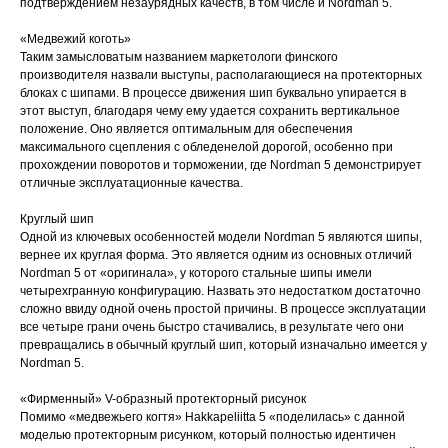
подтверждением незаурядных качеств, в том числе и Nordman 5.
«Медвежий коготь»
Таким замысловатым названием маркетологи финского
производителя назвали выступы, располагающиеся на протекторных
блоках с шипами. В процессе движения шип буквально упирается в
этот выступ, благодаря чему ему удается сохранить вертикальное
положение. Оно является оптимальным для обеспечения
максимального сцепления с обледенелой дорогой, особенно при
прохождении поворотов и торможении, где Nordman 5 демонстрирует
отличные эксплуатационные качества.
Круглый шип
Одной из ключевых особенностей модели Nordman 5 являются шипы,
вернее их круглая форма. Это является одним из основных отличий
Nordman 5 от «оригинала», у которого стальные шипы имели
четырехгранную конфигурацию. Назвать это недостатком достаточно
сложно ввиду одной очень простой причины. В процессе эксплуатации
все четыре грани очень быстро стачивались, в результате чего они
превращались в обычный круглый шип, который изначально имеется у
Nordman 5.
«Фирменный» V-образный протекторный рисунок
Помимо «медвежьего когтя» Hakkapeliitta 5 «поделилась» с данной
моделью протекторным рисунком, который полностью идентичен