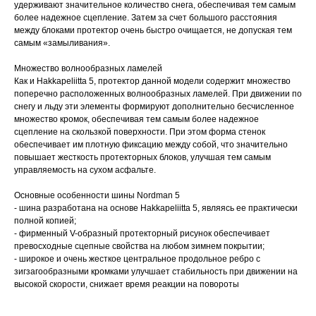
удерживают значительное количество снега, обеспечивая тем самым
более надежное сцепление. Затем за счет большого расстояния
между блоками протектор очень быстро очищается, не допуская тем
самым «замыливания».
Множество волнообразных ламелей
Как и Hakkapeliitta 5, протектор данной модели содержит множество
поперечно расположенных волнообразных ламелей. При движении по
снегу и льду эти элементы формируют дополнительно бесчисленное
множество кромок, обеспечивая тем самым более надежное
сцепление на скользкой поверхности. При этом форма стенок
обеспечивает им плотную фиксацию между собой, что значительно
повышает жесткость протекторных блоков, улучшая тем самым
управляемость на сухом асфальте.
Основные особенности шины Nordman 5
- шина разработана на основе Hakkapeliitta 5, являясь ее практически
полной копией;
- фирменный V-образный протекторный рисунок обеспечивает
превосходные сцепные свойства на любом зимнем покрытии;
- широкое и очень жесткое центральное продольное ребро с
зигзагообразными кромками улучшает стабильность при движении на
высокой скорости, снижает время реакции на повороты