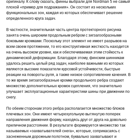
оригиналу. К слову сказать, финны выбрали для Nordman 5 не самый
плохой «пример для подражания». Он состоит из нескольких
функциональных зон, каждая из которых обеспечивает решение
определенного круга задач.
В частности, значительная часть центра протекторного рисунка
занята очень широким продольным ребром с зигзагообразными
боковыми кромками. Поскольку этот элемент не имеет разрывов на
всем своем протяжении, то его конструктивная жесткость находится
на очень высоком уровне, как и обеспечиваемая этим стойкость к
динамической деформации. Благодаря этому, финским шинникам
удалось решить целый ряд задач, наиболее важными из которых
являются высокие показатели курсовой устойчивости, быстрые
реакции на повороты руля, а также низкое сопротивление качения. В
то же время зигзагообразные кромки продольного ребра создают
множество дополнительных кромок сцепления, что значительно
улучшает эксплуатационные характеристики шины при движении по
снегу.
По обеим сторонам этого ребра располагается множество блоков
плечевых зон. Они имеют четырехугольную вытянутую поперек
направления движения форму, находясь друг от друга на довольно
приличном расстоянии. В результате формируется множество так
называемых «захватывателей снега», которые, соприкасаясь с
заснеженным дорожным полотном, буквально захватывают и